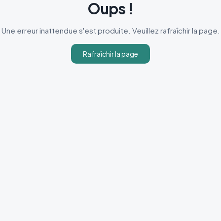
Oups !
Une erreur inattendue s'est produite. Veuillez rafraîchir la page.
Rafraîchir la page