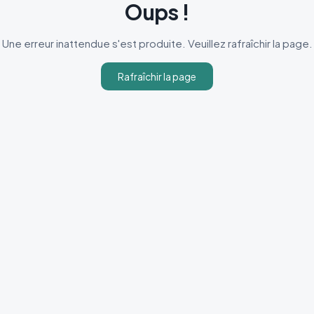
Oups !
Une erreur inattendue s'est produite. Veuillez rafraîchir la page.
Rafraîchir la page