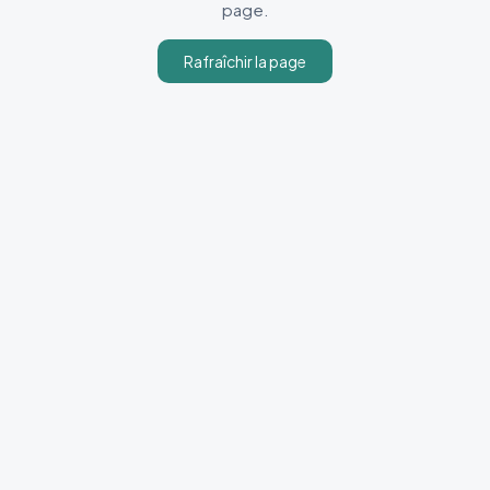
page.
Rafraîchir la page