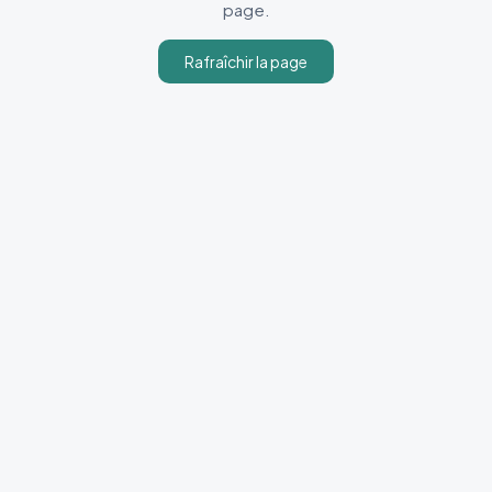
page.
Rafraîchir la page