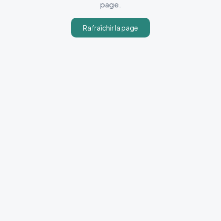
page.
Rafraîchir la page