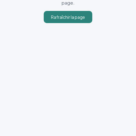
page.
Rafraîchir la page