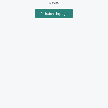
page.
Rafraîchir la page