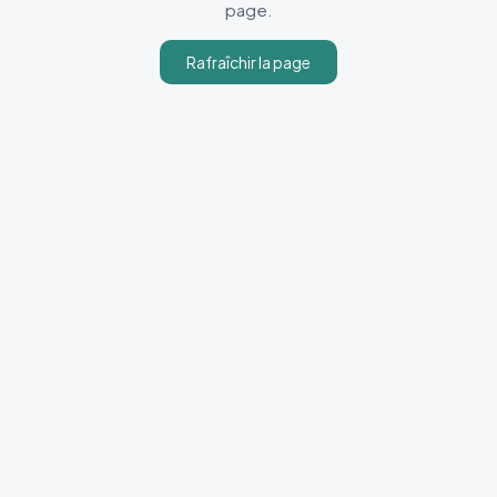
page.
Rafraîchir la page