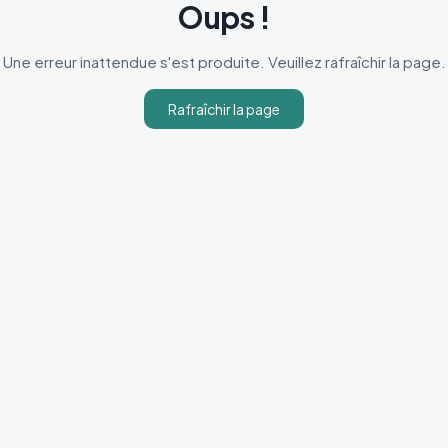
Oups !
Une erreur inattendue s'est produite. Veuillez rafraîchir la page.
Rafraîchir la page