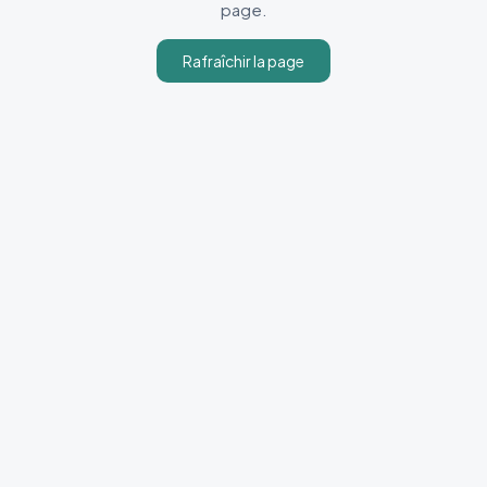
page.
Rafraîchir la page