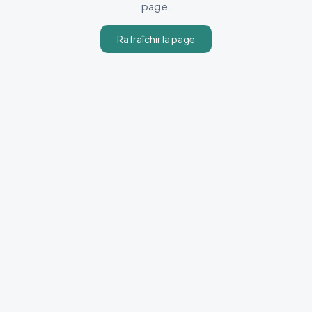
page.
Rafraîchir la page