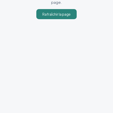
page.
Rafraîchir la page