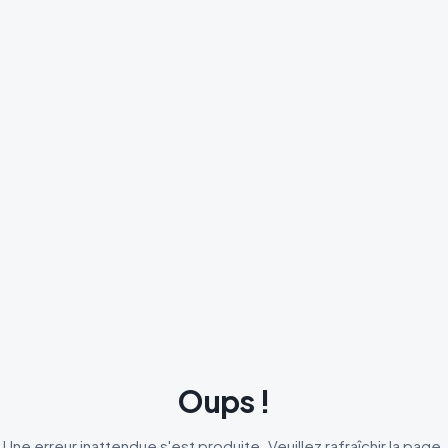
Oups !
Une erreur inattendue s'est produite. Veuillez rafraîchir la page.