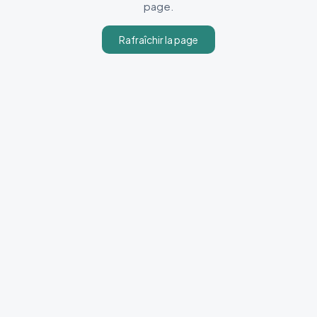
page.
Rafraîchir la page