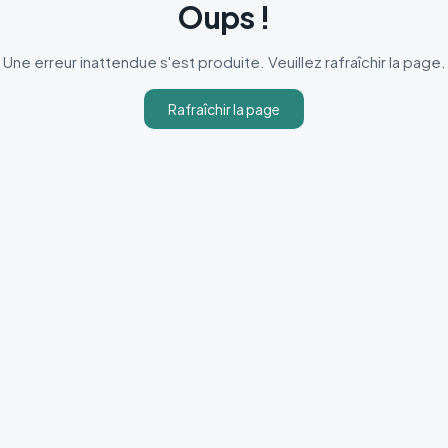
Oups !
Une erreur inattendue s'est produite. Veuillez rafraîchir la page.
Rafraîchir la page