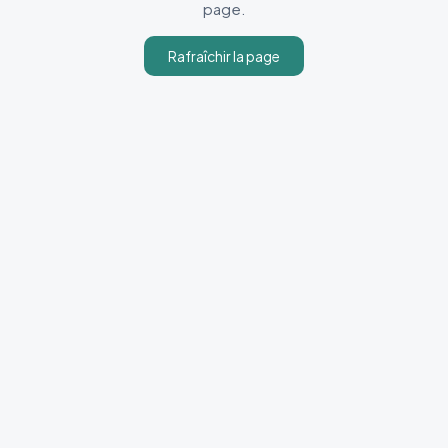
page.
Rafraîchir la page