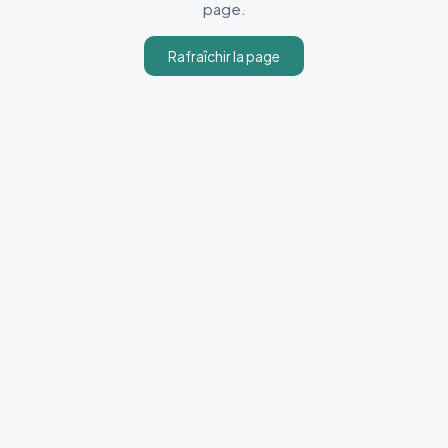
page.
Rafraîchir la page