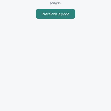
page.
Rafraîchir la page