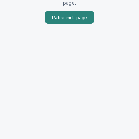
page.
Rafraîchir la page