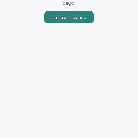
page.
Rafraîchir la page