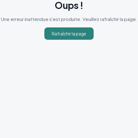
Oups !
Une erreur inattendue s'est produite. Veuillez rafraîchir la page.
Rafraîchir la page