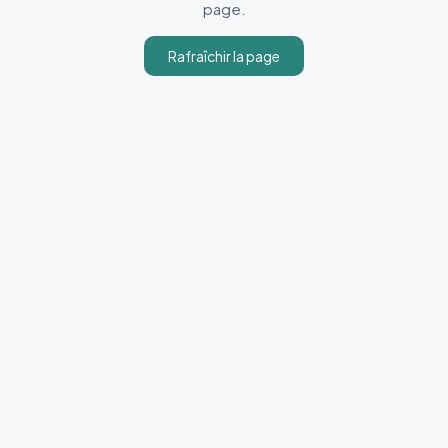
page.
Rafraîchir la page