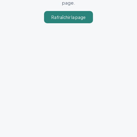
page.
Rafraîchir la page