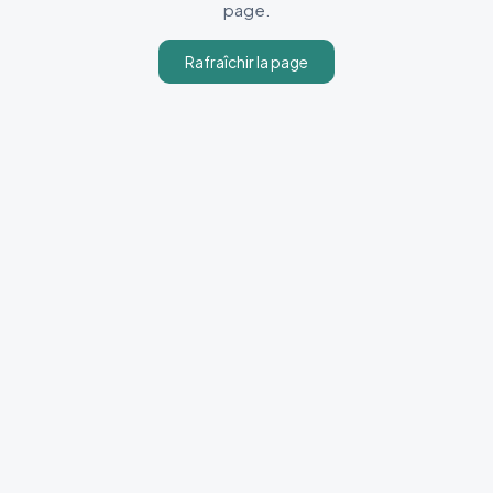
page.
Rafraîchir la page