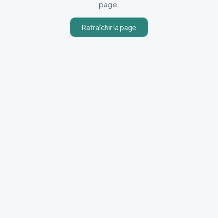
page.
Rafraîchir la page